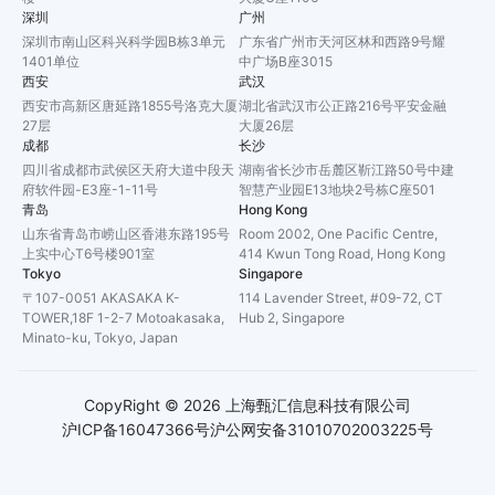
深圳
广州
深圳市南山区科兴科学园B栋3单元
广东省广州市天河区林和西路9号耀
1401单位
中广场B座3015
西安
武汉
西安市高新区唐延路1855号洛克大厦
湖北省武汉市公正路216号平安金融
27层
大厦26层
成都
长沙
四川省成都市武侯区天府大道中段天
湖南省长沙市岳麓区靳江路50号中建
府软件园-E3座-1-11号
智慧产业园E13地块2号栋C座501
青岛
Hong Kong
山东省青岛市崂山区香港东路195号
Room 2002, One Pacific Centre,
上实中心T6号楼901室
414 Kwun Tong Road, Hong Kong
Tokyo
Singapore
〒107-0051 AKASAKA K-
114 Lavender Street, #09-72, CT
TOWER,18F 1-2-7 Motoakasaka,
Hub 2, Singapore
Minato-ku, Tokyo, Japan
CopyRight ©
2026
上海甄汇信息科技有限公司
沪ICP备16047366号
沪公网安备31010702003225号