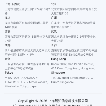
上海（总部）
北京
上海市普陀区金沙江路1977弄16号2
北京市朝阳区东四环中路82号金长安
楼
大厦C座1106
深圳
广州
深圳市南山区科兴科学园B栋3单元
广东省广州市天河区林和西路9号耀
1401单位
中广场B座3015
西安
武汉
西安市高新区唐延路1855号洛克大厦
湖北省武汉市公正路216号平安金融
27层
大厦26层
成都
长沙
四川省成都市武侯区天府大道中段天
湖南省长沙市岳麓区靳江路50号中建
府软件园-E3座-1-11号
智慧产业园E13地块2号栋C座501
青岛
Hong Kong
山东省青岛市崂山区香港东路195号
Room 2002, One Pacific Centre,
上实中心T6号楼901室
414 Kwun Tong Road, Hong Kong
Tokyo
Singapore
〒107-0051 AKASAKA K-
114 Lavender Street, #09-72, CT
TOWER,18F 1-2-7 Motoakasaka,
Hub 2, Singapore
Minato-ku, Tokyo, Japan
CopyRight ©
2026
上海甄汇信息科技有限公司
沪ICP备16047366号
沪公网安备31010702003225号