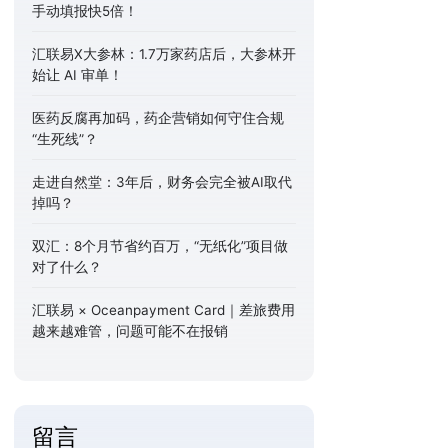
手动填报快5倍！
汇联易X大参林：1.7万家药店后，大参林开
始让 AI 审单！
医药反腐再加码，药企营销如何守住合规
“生死线”？
走进自然堂：3年后，财务会完全被AI取代
掉吗？
双汇：8个月节省约百万，“无纸化”项目做
对了什么？
汇联易 × Oceanpayment Card｜差旅费用
越来越难管，问题可能不在报销
留言