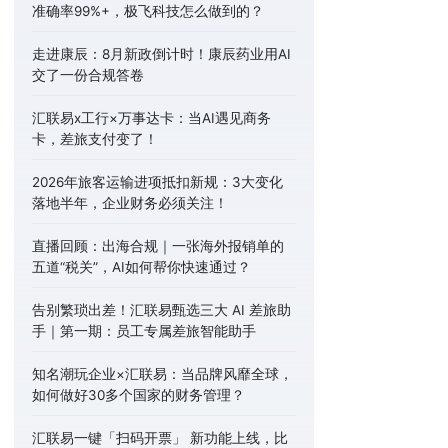
准确率99%+，极飞科技怎么做到的？
走进康辰：8月新政倒计时！康辰药业用AI
交了一份合规答卷
汇联易x工行×万事达卡：当AI遇见商务
卡，差旅支付变了！
2026年旅客运输进项抵扣新规：3大变化
落地半年，企业财务必须关注！
直播回顾：出海合规｜一张海外报销单的
五道“税关”，AI如何帮你快速通过？
告别繁琐出差！汇联易甄选三大 AI 差旅助
手｜第一期：员工专属差旅智能助手
知名潮玩企业×汇联易：当品牌风靡全球，
如何做好30多个国家的财务管理？
汇联易一键「扫码开票」 新功能上线，比