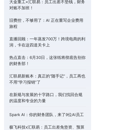
大金重工×汇联易：员工出差不垫钱，财务
对账不加班！
旧费控，不够用了：AI 正在重写企业费用
旅程
直播回顾：一年蒸发700万！跨境电商的利
润，卡在这四道关卡上
热点直击：6月30日，这张纸将彻底告别你
的财务部！
汇联易新账本：真正的“随手记”，员工再也
不用“学习报销”了
在新规与发展的十字路口，我们找回合规
的温度和专业的力量
Spark AI：你的财务团队，来了9位AI员工
极飞科技x汇联易：员工出差免垫资、预算