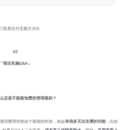
汇联易交付实施方法论
02
「项目实施Q&A」
什么还是不能落地费控管理规则？
过渡到费用控制这个细项的时候，就会
有很多无法支撑的功能
，比如
。如果在OA上二次开发，
成本高
且
试错风险大。
因此，
采用市面上