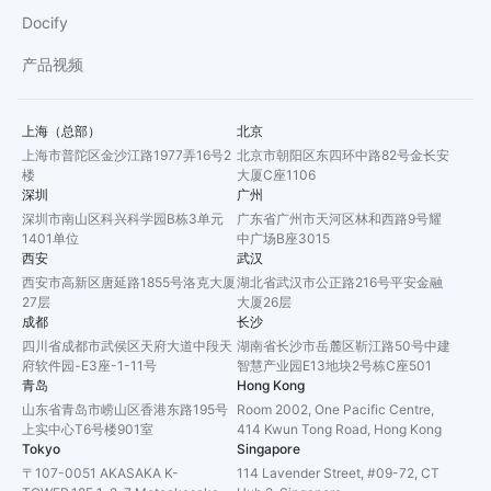
Docify
产品视频
上海（总部）
北京
上海市普陀区金沙江路1977弄16号2
北京市朝阳区东四环中路82号金长安
楼
大厦C座1106
深圳
广州
深圳市南山区科兴科学园B栋3单元
广东省广州市天河区林和西路9号耀
1401单位
中广场B座3015
西安
武汉
西安市高新区唐延路1855号洛克大厦
湖北省武汉市公正路216号平安金融
27层
大厦26层
成都
长沙
四川省成都市武侯区天府大道中段天
湖南省长沙市岳麓区靳江路50号中建
府软件园-E3座-1-11号
智慧产业园E13地块2号栋C座501
青岛
Hong Kong
山东省青岛市崂山区香港东路195号
Room 2002, One Pacific Centre,
上实中心T6号楼901室
414 Kwun Tong Road, Hong Kong
Tokyo
Singapore
〒107-0051 AKASAKA K-
114 Lavender Street, #09-72, CT