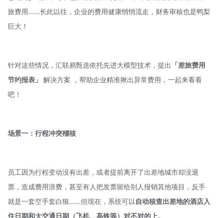
旅费用......长此以往，企业的费用健康悄悄流走，财务审核也是鸭梨
巨大！
针对这些情况，汇联易甄选依托先进大模型技术，提出
「差旅费用
节约报表」
解决方案 ，帮助企业精准揪出异常费用，一起来看看
吧！
场景一：行程冲突稽核
员工因为行程变动没有出差，或者提前离开了出差地城市却没退
票，造成费用浪费，甚至有人把发票留给别人报销其他项目，反手
就是一套空手套白狼......但现在，系统可以
自动核查出差地的酒店入
住日期和大交通日期（飞机、高铁等）对不对的上。