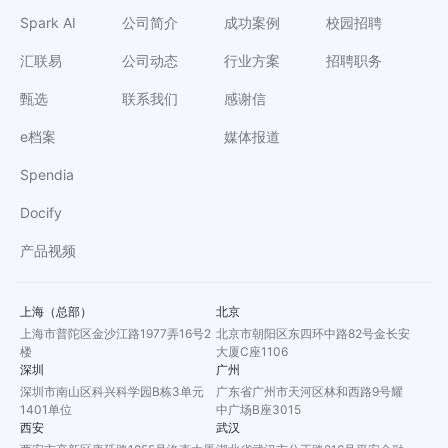
Spark AI
公司简介
成功案例
校园招聘
汇联易
公司动态
行业方案
招聘职务
甄选
联系我们
感谢信
e档案
媒体报道
Spendia
Docify
产品视频
上海（总部）
北京
上海市普陀区金沙江路1977弄16号2
北京市朝阳区东四环中路82号金长安
楼
大厦C座1106
深圳
广州
深圳市南山区科兴科学园B栋3单元
广东省广州市天河区林和西路9号耀
1401单位
中广场B座3015
西安
武汉