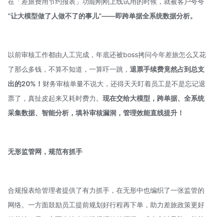
在「差旅费用节约报表」功能刚刚上线试用的时候，就被客户夸夸
“让大模型做了人做不了的事儿”——即跨单据全系统数据分析。
以前审核工作都由人工完成，年底还被boss拷问今年差旅怎么又花
了那么多钱，不算不知道，一算吓一跳，
退票手续费竟然占到总支
出的20%！
财务审核单量不说大，还得天天盯着员工是不是忘记退
票了，真扯皮起来又耗时费力。
现在交给大模型，跨单据、全系统
采集数据、智能分析，填补审核漏洞，管理效能直线提升！
无形监管网，规范有抓手
合规报表给管理者提供了有力抓手，在无形中也编织了一张监管的
网络。一方面鼓励员工提前规划好行程再下单，助力差旅政策更好