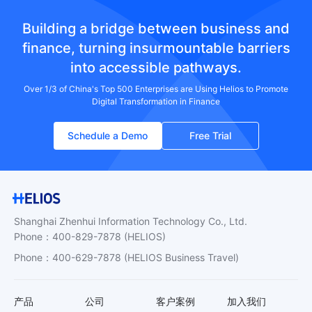
Building a bridge between business and
finance, turning insurmountable barriers
into accessible pathways.
Over 1/3 of China's Top 500 Enterprises are Using Helios to Promote
Digital Transformation in Finance
Schedule a Demo
Free Trial
Shanghai Zhenhui Information Technology Co., Ltd.
Phone
：
400-829-7878
(HELIOS)
Phone
：
400-629-7878
(HELIOS Business Travel)
产品
公司
客户案例
加入我们