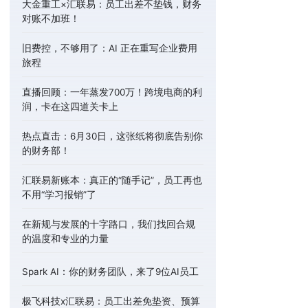
大金重工×汇联易：员工出差不垫钱，财务
对账不加班！
旧费控，不够用了：AI 正在重写企业费用
旅程
直播回顾：一年蒸发700万！跨境电商的利
润，卡在这四道关卡上
热点直击：6月30日，这张纸将彻底告别你
的财务部！
汇联易新账本：真正的“随手记”，员工再也
不用“学习报销”了
在新规与发展的十字路口，我们找回合规
的温度和专业的力量
Spark AI：你的财务团队，来了9位AI员工
极飞科技x汇联易：员工出差免垫资、预算