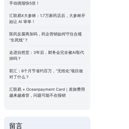
手动填报快5倍！
汇联易X大参林：1.7万家药店后，大参林开
始让 AI 审单！
医药反腐再加码，药企营销如何守住合规
“生死线”？
走进自然堂：3年后，财务会完全被AI取代
掉吗？
双汇：8个月节省约百万，“无纸化”项目做
对了什么？
汇联易 × Oceanpayment Card｜差旅费用
越来越难管，问题可能不在报销
留言