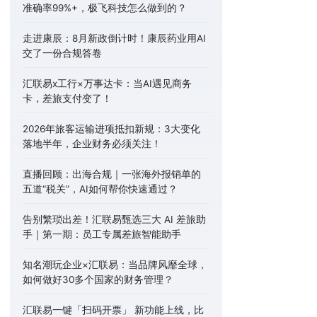
准确率99%+，极飞科技怎么做到的？
走进康辰：8月新政倒计时！康辰药业用AI
交了一份合规答卷
汇联易x工行×万事达卡：当AI遇见商务
卡，差旅支付变了！
2026年旅客运输进项抵扣新规：3大变化
落地半年，企业财务必须关注！
直播回顾：出海合规｜一张海外报销单的
五道“税关”，AI如何帮你快速通过？
告别繁琐出差！汇联易甄选三大 AI 差旅助
手｜第一期：员工专属差旅智能助手
知名潮玩企业×汇联易：当品牌风靡全球，
如何做好30多个国家的财务管理？
汇联易一键「扫码开票」 新功能上线，比