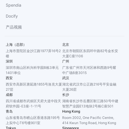
Spendia
Docify
产品视频
上海（总部）
北京
上海市普陀区金沙江路1977弄16号2
北京市朝阳区东四环中路82号金长安
楼
大厦C座1106
深圳
广州
深圳市南山区科兴科学园B栋3单元
广东省广州市天河区林和西路9号耀
1401单位
中广场B座3015
西安
武汉
西安市高新区唐延路1855号洛克大厦
湖北省武汉市公正路216号平安金融
27层
大厦26层
成都
长沙
四川省成都市武侯区天府大道中段天
湖南省长沙市岳麓区靳江路50号中建
府软件园-E3座-1-11号
智慧产业园E13地块2号栋C座501
青岛
Hong Kong
山东省青岛市崂山区香港东路195号
Room 2002, One Pacific Centre,
上实中心T6号楼901室
414 Kwun Tong Road, Hong Kong
Tokyo
Singapore