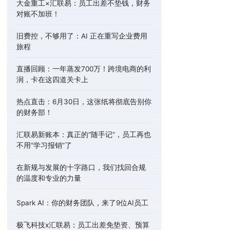
大金重工×汇联易：员工出差不垫钱，财务
对账不加班！
旧费控，不够用了：AI 正在重写企业费用
旅程
直播回顾：一年蒸发700万！跨境电商的利
润，卡在这四道关卡上
热点直击：6月30日，这张纸将彻底告别你
的财务部！
汇联易新账本：真正的“随手记”，员工再也
不用“学习报销”了
在新规与发展的十字路口，我们找回合规
的温度和专业的力量
Spark AI：你的财务团队，来了9位AI员工
极飞科技x汇联易：员工出差免垫资、预算