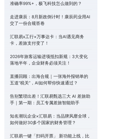
准确率99%+，极飞科技怎么做到的？
走进康辰：8月新政倒计时！康辰药业用AI
交了一份合规答卷
汇联易x工行×万事达卡：当AI遇见商务
卡，差旅支付变了！
2026年旅客运输进项抵扣新规：3大变化
落地半年，企业财务必须关注！
直播回顾：出海合规｜一张海外报销单的
五道“税关”，AI如何帮你快速通过？
告别繁琐出差！汇联易甄选三大 AI 差旅助
手｜第一期：员工专属差旅智能助手
知名潮玩企业×汇联易：当品牌风靡全球，
如何做好30多个国家的财务管理？
汇联易一键「扫码开票」 新功能上线，比