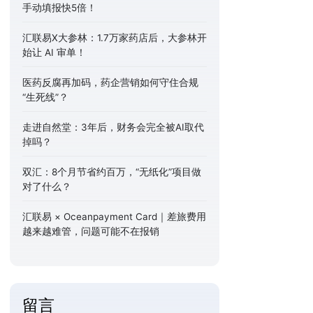
手动填报快5倍！
汇联易X大参林：1.7万家药店后，大参林开
始让 AI 审单！
医药反腐再加码，药企营销如何守住合规
“生死线”？
走进自然堂：3年后，财务会完全被AI取代
掉吗？
双汇：8个月节省约百万，“无纸化”项目做
对了什么？
汇联易 × Oceanpayment Card｜差旅费用
越来越难管，问题可能不在报销
留言