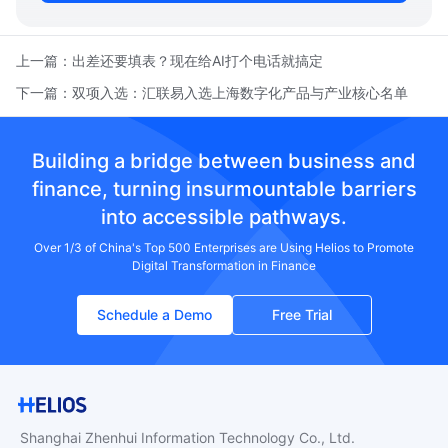
上一篇：
出差还要填表？现在给AI打个电话就搞定
下一篇：
双项入选：汇联易入选上海数字化产品与产业核心名单
Building a bridge between business and
finance, turning insurmountable barriers
into accessible pathways.
Over 1/3 of China's Top 500 Enterprises are Using Helios to Promote
Digital Transformation in Finance
Schedule a Demo
Free Trial
Shanghai Zhenhui Information Technology Co., Ltd.