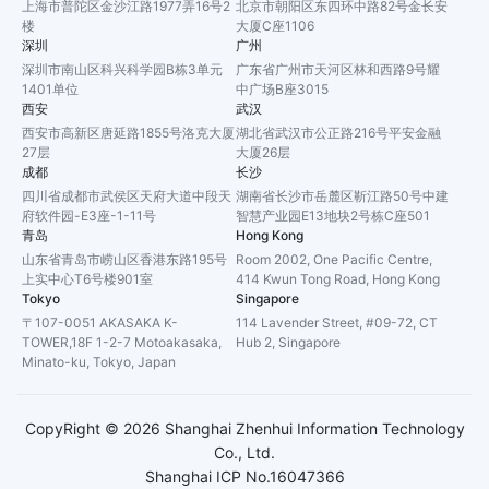
上海市普陀区金沙江路1977弄16号2
北京市朝阳区东四环中路82号金长安
楼
大厦C座1106
深圳
广州
深圳市南山区科兴科学园B栋3单元
广东省广州市天河区林和西路9号耀
1401单位
中广场B座3015
西安
武汉
西安市高新区唐延路1855号洛克大厦
湖北省武汉市公正路216号平安金融
27层
大厦26层
成都
长沙
四川省成都市武侯区天府大道中段天
湖南省长沙市岳麓区靳江路50号中建
府软件园-E3座-1-11号
智慧产业园E13地块2号栋C座501
青岛
Hong Kong
山东省青岛市崂山区香港东路195号
Room 2002, One Pacific Centre,
上实中心T6号楼901室
414 Kwun Tong Road, Hong Kong
Tokyo
Singapore
〒107-0051 AKASAKA K-
114 Lavender Street, #09-72, CT
TOWER,18F 1-2-7 Motoakasaka,
Hub 2, Singapore
Minato-ku, Tokyo, Japan
CopyRight ©
2026
Shanghai Zhenhui Information Technology
Co., Ltd.
Shanghai ICP No.16047366