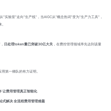
从"实验室"走向"生产线"，当
AIGC
从"概念热词"变为"生产力工具"，
来。
新，
日处理token量已突破30亿大关
，在费控管理领域率先达到该量
应用第一梯队的有力证明。
6年 让费用管理真正智能化
站式解决
全流程费用管理难题