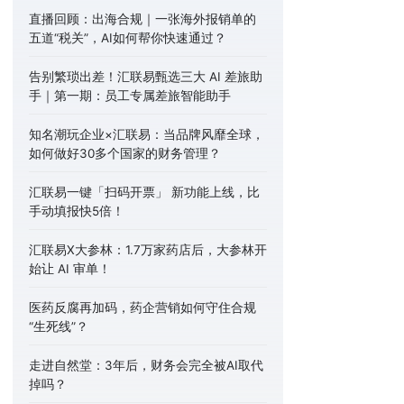
直播回顾：出海合规｜一张海外报销单的
五道“税关”，AI如何帮你快速通过？
告别繁琐出差！汇联易甄选三大 AI 差旅助
手｜第一期：员工专属差旅智能助手
知名潮玩企业×汇联易：当品牌风靡全球，
如何做好30多个国家的财务管理？
汇联易一键「扫码开票」 新功能上线，比
手动填报快5倍！
汇联易X大参林：1.7万家药店后，大参林开
始让 AI 审单！
医药反腐再加码，药企营销如何守住合规
“生死线”？
走进自然堂：3年后，财务会完全被AI取代
掉吗？