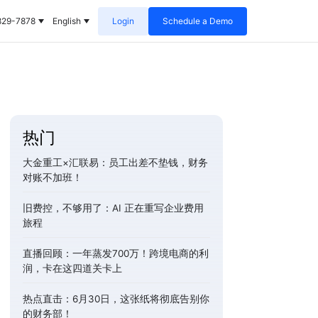
829-7878
English
Login
Schedule a Demo
热门
大金重工×汇联易：员工出差不垫钱，财务
对账不加班！
旧费控，不够用了：AI 正在重写企业费用
旅程
直播回顾：一年蒸发700万！跨境电商的利
润，卡在这四道关卡上
热点直击：6月30日，这张纸将彻底告别你
的财务部！