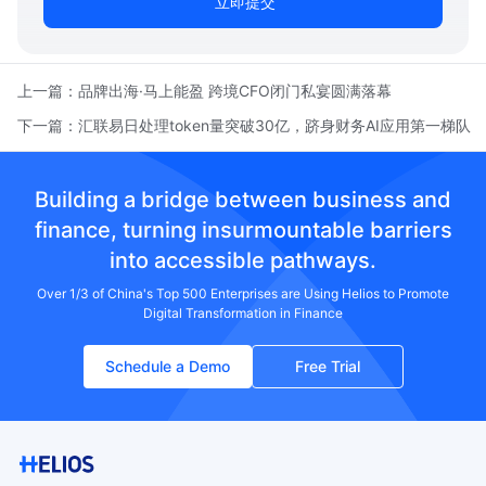
立即提交
上一篇：
品牌出海·马上能盈 跨境CFO闭门私宴圆满落幕
下一篇：
汇联易日处理token量突破30亿，跻身财务AI应用第一梯队
Building a bridge between business and
finance, turning insurmountable barriers
into accessible pathways.
Over 1/3 of China's Top 500 Enterprises are Using Helios to Promote
Digital Transformation in Finance
Schedule a Demo
Free Trial