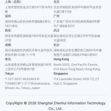
上海（总部）
北京
上海市普陀区金沙江路1977弄16号2
北京市朝阳区东四环中路82号金长安
楼
大厦C座1106
深圳
广州
深圳市南山区科兴科学园B栋3单元
广东省广州市天河区林和西路9号耀
1401单位
中广场B座3015
西安
武汉
西安市高新区唐延路1855号洛克大厦
湖北省武汉市公正路216号平安金融
27层
大厦26层
成都
长沙
四川省成都市武侯区天府大道中段天
湖南省长沙市岳麓区靳江路50号中建
府软件园-E3座-1-11号
智慧产业园E13地块2号栋C座501
青岛
Hong Kong
山东省青岛市崂山区香港东路195号
Room 2002, One Pacific Centre,
上实中心T6号楼901室
414 Kwun Tong Road, Hong Kong
Tokyo
Singapore
〒107-0051 AKASAKA K-
114 Lavender Street, #09-72, CT
TOWER,18F 1-2-7 Motoakasaka,
Hub 2, Singapore
Minato-ku, Tokyo, Japan
CopyRight ©
2026
Shanghai Zhenhui Information Technology
Co., Ltd.