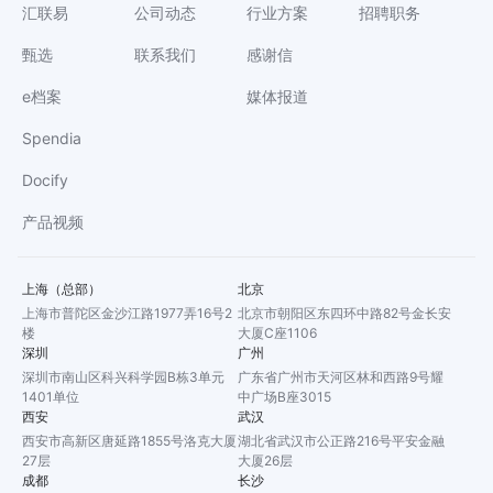
汇联易
公司动态
行业方案
招聘职务
甄选
联系我们
感谢信
e档案
媒体报道
Spendia
Docify
产品视频
上海（总部）
北京
上海市普陀区金沙江路1977弄16号2
北京市朝阳区东四环中路82号金长安
楼
大厦C座1106
深圳
广州
深圳市南山区科兴科学园B栋3单元
广东省广州市天河区林和西路9号耀
1401单位
中广场B座3015
西安
武汉
西安市高新区唐延路1855号洛克大厦
湖北省武汉市公正路216号平安金融
27层
大厦26层
成都
长沙