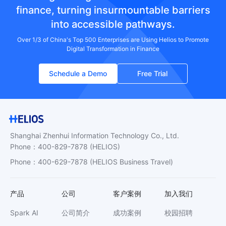
finance, turning insurmountable barriers
into accessible pathways.
Over 1/3 of China's Top 500 Enterprises are Using Helios to Promote
Digital Transformation in Finance
Schedule a Demo
Free Trial
Shanghai Zhenhui Information Technology Co., Ltd.
Phone
：
400-829-7878
(HELIOS)
Phone
：
400-629-7878
(HELIOS Business Travel)
产品
公司
客户案例
加入我们
Spark AI
公司简介
成功案例
校园招聘