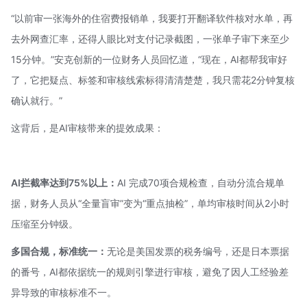
“以前审一张海外的住宿费报销单，我要打开翻译软件核对水单，再
去外网查汇率，还得人眼比对支付记录截图，一张单子审下来至少
15分钟。”安克创新的一位财务人员回忆道，“现在，AI都帮我审好
了，它把疑点、标签和审核线索标得清清楚楚，我只需花2分钟复核
确认就行。”
这背后，是AI审核带来的提效成果：
AI拦截率达到75%以上：
AI 完成70项合规检查，自动分流合规单
据，财务人员从“全量盲审”变为“重点抽检”，单均审核时间从2小时
压缩至分钟级。
多国合规，标准统一：
无论是美国发票的税务编号，还是日本票据
的番号，AI都依据统一的规则引擎进行审核，避免了因人工经验差
异导致的审核标准不一。