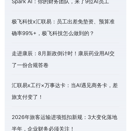
Spark AI：你的财务团队，来了9位AI员工
极飞科技x汇联易：员工出差免垫资、预算准
确率99%+，极飞科技怎么做到的？
走进康辰：8月新政倒计时！康辰药业用AI交
了一份合规答卷
汇联易x工行×万事达卡：当AI遇见商务卡，差
旅支付变了！
2026年旅客运输进项抵扣新规：3大变化落地
半年，企业财务必须关注！