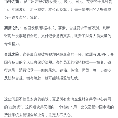
币种之繁：
员工出差报销涉及美元、欧元、日元、英镑等十几种货
币。汇率波动、汇兑损益、本位币换算，让每一笔费用的入账都成
为一道复杂的计算题。
票据之乱：
各国发票/票据格式、要素、合规要求千差万别。判断一
张海外发票是否合规、支付记录是否真实，耗费了财务人员大量的
专业精力。
合规之险
：这是最容易被忽视却风险最高的一环。欧洲有
GDPR
，各
国有各自的个人信息保护法规。海外员工的报销数据——姓名、银
行账号、消费记录——如何采集、存储、传输、保留，每一步都涉
及法律合规。稍有疏忽，就可能触碰监管红线。
这些问题不仅是安克的挑战，更是所有出海企业财务共享中心共同
的“拦路虎”。这四道坎共同指向一个结论：用一套仅适配中国市场的
费控系统去管理全球业务，注定力不从心。