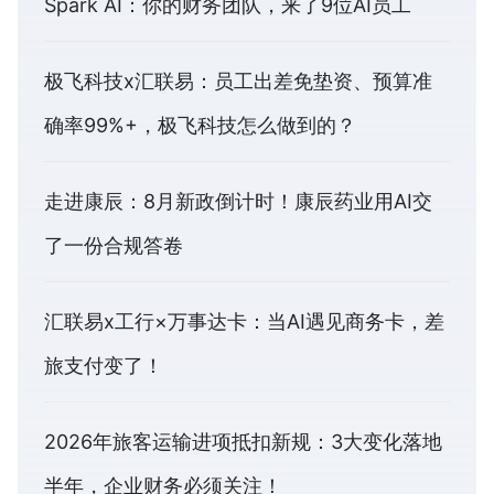
Spark AI：你的财务团队，来了9位AI员工
极飞科技x汇联易：员工出差免垫资、预算准
确率99%+，极飞科技怎么做到的？
走进康辰：8月新政倒计时！康辰药业用AI交
了一份合规答卷
汇联易x工行×万事达卡：当AI遇见商务卡，差
旅支付变了！
2026年旅客运输进项抵扣新规：3大变化落地
半年，企业财务必须关注！