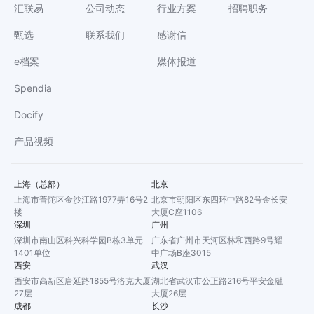
汇联易
公司动态
行业方案
招聘职务
甄选
联系我们
感谢信
e档案
媒体报道
Spendia
Docify
产品视频
上海（总部）
北京
上海市普陀区金沙江路1977弄16号2
北京市朝阳区东四环中路82号金长安
楼
大厦C座1106
深圳
广州
深圳市南山区科兴科学园B栋3单元
广东省广州市天河区林和西路9号耀
1401单位
中广场B座3015
西安
武汉
西安市高新区唐延路1855号洛克大厦
湖北省武汉市公正路216号平安金融
27层
大厦26层
成都
长沙