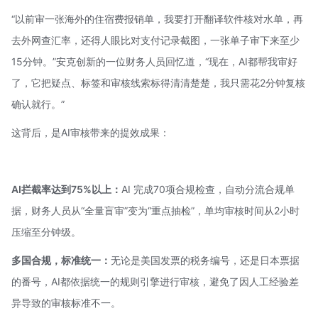
“以前审一张海外的住宿费报销单，我要打开翻译软件核对水单，再
去外网查汇率，还得人眼比对支付记录截图，一张单子审下来至少
15分钟。”安克创新的一位财务人员回忆道，“现在，AI都帮我审好
了，它把疑点、标签和审核线索标得清清楚楚，我只需花2分钟复核
确认就行。”
这背后，是AI审核带来的提效成果：
AI拦截率达到75%以上：
AI 完成70项合规检查，自动分流合规单
据，财务人员从“全量盲审”变为“重点抽检”，单均审核时间从2小时
压缩至分钟级。
多国合规，标准统一：
无论是美国发票的税务编号，还是日本票据
的番号，AI都依据统一的规则引擎进行审核，避免了因人工经验差
异导致的审核标准不一。