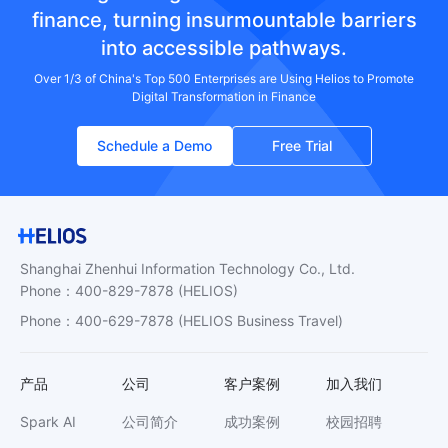
finance, turning insurmountable barriers
into accessible pathways.
Over 1/3 of China's Top 500 Enterprises are Using Helios to Promote
Digital Transformation in Finance
Schedule a Demo
Free Trial
Shanghai Zhenhui Information Technology Co., Ltd.
Phone
：
400-829-7878
(HELIOS)
Phone
：
400-629-7878
(HELIOS Business Travel)
产品
公司
客户案例
加入我们
Spark AI
公司简介
成功案例
校园招聘