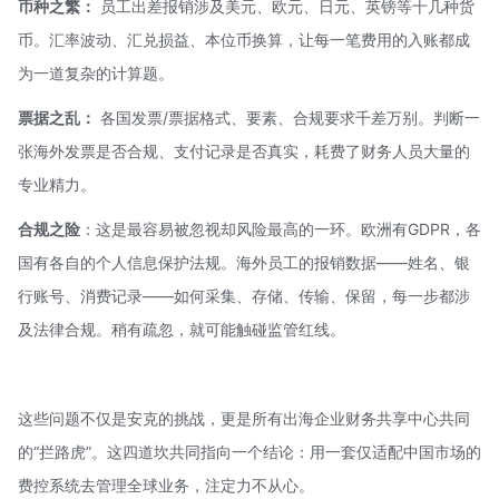
币种之繁：
员工出差报销涉及美元、欧元、日元、英镑等十几种货
币。汇率波动、汇兑损益、本位币换算，让每一笔费用的入账都成
为一道复杂的计算题。
票据之乱：
各国发票/票据格式、要素、合规要求千差万别。判断一
张海外发票是否合规、支付记录是否真实，耗费了财务人员大量的
专业精力。
合规之险
：这是最容易被忽视却风险最高的一环。欧洲有
GDPR
，各
国有各自的个人信息保护法规。海外员工的报销数据——姓名、银
行账号、消费记录——如何采集、存储、传输、保留，每一步都涉
及法律合规。稍有疏忽，就可能触碰监管红线。
这些问题不仅是安克的挑战，更是所有出海企业财务共享中心共同
的“拦路虎”。这四道坎共同指向一个结论：用一套仅适配中国市场的
费控系统去管理全球业务，注定力不从心。