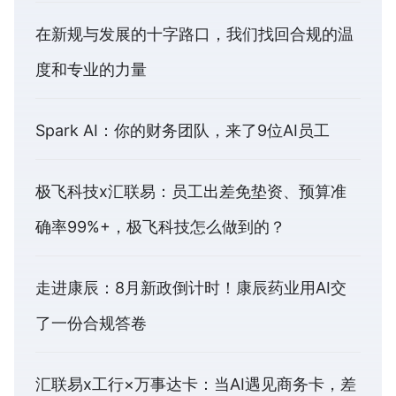
在新规与发展的十字路口，我们找回合规的温
度和专业的力量
Spark AI：你的财务团队，来了9位AI员工
极飞科技x汇联易：员工出差免垫资、预算准
确率99%+，极飞科技怎么做到的？
走进康辰：8月新政倒计时！康辰药业用AI交
了一份合规答卷
汇联易x工行×万事达卡：当AI遇见商务卡，差