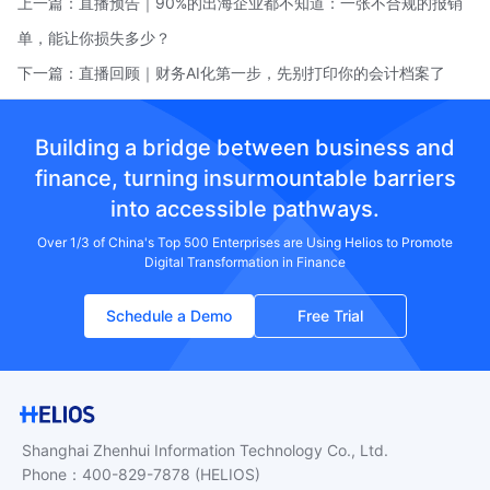
上一篇：
直播预告｜90%的出海企业都不知道：一张不合规的报销
单，能让你损失多少？
下一篇：
直播回顾｜财务AI化第一步，先别打印你的会计档案了
Building a bridge between business and
finance, turning insurmountable barriers
into accessible pathways.
Over 1/3 of China's Top 500 Enterprises are Using Helios to Promote
Digital Transformation in Finance
Schedule a Demo
Free Trial
Shanghai Zhenhui Information Technology Co., Ltd.
Phone
：
400-829-7878
(HELIOS)