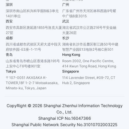
深圳
广州
深圳市南山区科兴科学园B栋3单元
广东省广州市天河区林和西路9号耀
1401单位
中广场B座3015
西安
武汉
西安市高新区唐延路1855号洛克大厦
湖北省武汉市公正路216号平安金融
27层
大厦26层
成都
长沙
四川省成都市武侯区天府大道中段天
湖南省长沙市岳麓区靳江路50号中建
府软件园-E3座-1-11号
智慧产业园E13地块2号栋C座501
青岛
Hong Kong
山东省青岛市崂山区香港东路195号
Room 2002, One Pacific Centre,
上实中心T6号楼901室
414 Kwun Tong Road, Hong Kong
Tokyo
Singapore
〒107-0051 AKASAKA K-
114 Lavender Street, #09-72, CT
TOWER,18F 1-2-7 Motoakasaka,
Hub 2, Singapore
Minato-ku, Tokyo, Japan
CopyRight ©
2026
Shanghai Zhenhui Information Technology
Co., Ltd.
Shanghai ICP No.16047366
Shanghai Public Network Security No.31010702003225