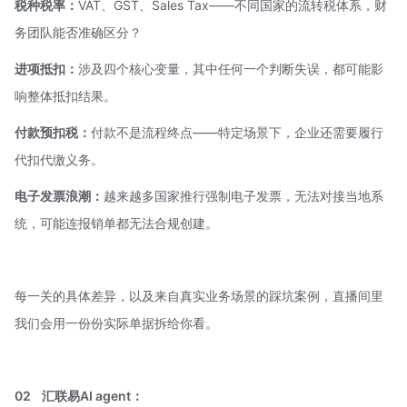
税种税率：
VAT、GST、Sales Tax——不同国家的流转税体系，财
务团队能否准确区分？
进项抵扣：
涉及四个核心变量，其中任何一个判断失误，都可能影
响整体抵扣结果。
付款预扣税：
付款不是流程终点——特定场景下，企业还需要履行
代扣代缴义务。
电子发票浪潮：
越来越多国家推行强制电子发票，无法对接当地系
统，可能连报销单都无法合规创建。
每一关的具体差异，以及来自真实业务场景的踩坑案例，直播间里
我们会用一份份实际单据拆给你看。
02
汇联易
AI agent
：