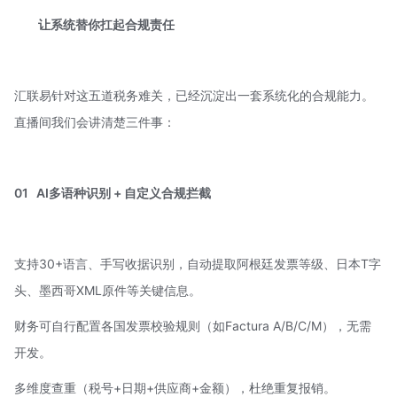
让系统替你扛起合规责任
汇联易针对这五道税务难关，已经沉淀出一套系统化的合规能力。
直播间我们会讲清楚三件事：
01
AI多语种识别 + 自定义合规拦截
支持30+语言、手写收据识别，自动提取阿根廷发票等级、日本T字
头、墨西哥XML原件等关键信息。
财务可自行配置各国发票校验规则（如Factura A/B/C/M），无需
开发。
多维度查重（税号+日期+供应商+金额），杜绝重复报销。