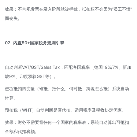
效果：不合规发票在录入阶段就被拦截，抵扣权不会因为“员工不懂”
而丧失。
02
内置50+国家税务规则引擎
自动判断VAT/GST/Sales Tax，匹配各国税率（德国19%/7%、新加
坡9%、印度双轨GST等）。
进项抵扣四变量（谁抵、抵什么、何时抵、跨境怎么抵）系统自动
计算。
预扣税（WHT）自动判断是否代扣、适用税率及
税收协定优惠
。
效果：财务不需要背任何一个国家的税率表，系统自动算出可抵扣
金额和代扣税额。