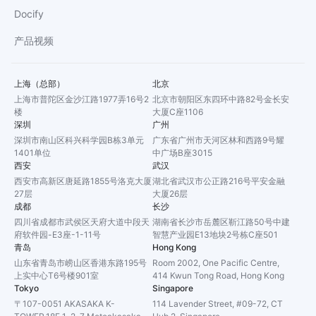
Docify
产品视频
上海（总部）
北京
上海市普陀区金沙江路1977弄16号2
北京市朝阳区东四环中路82号金长安
楼
大厦C座1106
深圳
广州
深圳市南山区科兴科学园B栋3单元
广东省广州市天河区林和西路9号耀
1401单位
中广场B座3015
西安
武汉
西安市高新区唐延路1855号洛克大厦
湖北省武汉市公正路216号平安金融
27层
大厦26层
成都
长沙
四川省成都市武侯区天府大道中段天
湖南省长沙市岳麓区靳江路50号中建
府软件园-E3座-1-11号
智慧产业园E13地块2号栋C座501
青岛
Hong Kong
山东省青岛市崂山区香港东路195号
Room 2002, One Pacific Centre,
上实中心T6号楼901室
414 Kwun Tong Road, Hong Kong
Tokyo
Singapore
〒107-0051 AKASAKA K-
114 Lavender Street, #09-72, CT