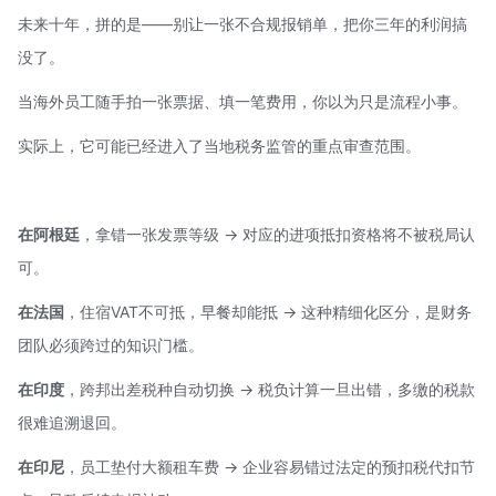
未来十年，拼的是——别让一张不合规报销单，把你三年的利润搞
没了。
当海外员工随手拍一张票据、填一笔费用，你以为只是流程小事。
实际上，它可能已经进入了当地税务监管的重点审查范围。
在阿根廷
，拿错一张发票等级 → 对应的进项抵扣资格将不被税局认
可。
在法国
，住宿
VAT
不可抵，早餐却能抵 → 这种精细化区分，是财务
团队必须跨过的知识门槛。
在印度
，跨邦出差税种自动切换 → 税负计算一旦出错，多缴的税款
很难追溯退回。
在印尼
，员工垫付大额租车费 → 企业容易错过法定的预扣税代扣节