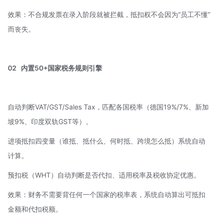
效果：不合规发票在录入阶段就被拦截，抵扣权不会因为“员工不懂”
而丧失。
02
内置50+国家税务规则引擎
自动判断VAT/GST/Sales Tax，匹配各国税率（德国19%/7%、新加
坡9%、印度双轨GST等）。
进项抵扣四变量（谁抵、抵什么、何时抵、跨境怎么抵）系统自动
计算。
预扣税（WHT）自动判断是否代扣、适用税率及
税收协定优惠
。
效果：财务不需要背任何一个国家的税率表，系统自动算出可抵扣
金额和代扣税额。