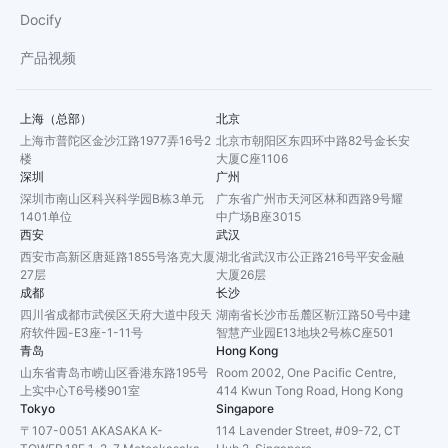
Docify
产品视频
上海（总部）
北京
上海市普陀区金沙江路1977弄16号2
北京市朝阳区东四环中路82号金长安
楼
大厦C座1106
深圳
广州
深圳市南山区科兴科学园B栋3单元
广东省广州市天河区林和西路9号耀
1401单位
中广场B座3015
西安
武汉
西安市高新区唐延路1855号洛克大厦
湖北省武汉市公正路216号平安金融
27层
大厦26层
成都
长沙
四川省成都市武侯区天府大道中段天
湖南省长沙市岳麓区靳江路50号中建
府软件园-E3座-1-11号
智慧产业园E13地块2号栋C座501
青岛
Hong Kong
山东省青岛市崂山区香港东路195号
Room 2002, One Pacific Centre,
上实中心T6号楼901室
414 Kwun Tong Road, Hong Kong
Tokyo
Singapore
〒107-0051 AKASAKA K-
114 Lavender Street, #09-72, CT