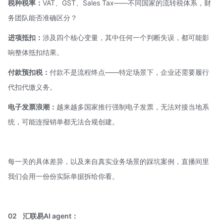
税种税率：
VAT、GST、Sales Tax——不同国家的流转税体系，财
务团队能否准确区分？
进项抵扣：
涉及四个核心变量，其中任何一个判断失误，都可能影
响整体抵扣结果。
付款预扣税：
付款不是流程终点——特定场景下，企业还需要履行
代扣代缴义务。
电子发票浪潮：
越来越多国家推行强制电子发票，无法对接当地系
统，可能连报销单都无法合规创建。
每一关的具体差异，以及来自真实业务场景的踩坑案例，直播间里
我们会用一份份实际单据拆给你看。
02
汇联易
AI agent
：