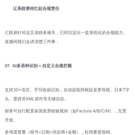
让系统替你扛起合规责任
汇联易针对这五道税务难关，已经沉淀出一套系统化的合规能力。
直播间我们会讲清楚三件事：
01
AI多语种识别 + 自定义合规拦截
支持30+语言、手写收据识别，自动提取阿根廷发票等级、日本T字
头、墨西哥XML原件等关键信息。
财务可自行配置各国发票校验规则（如Factura A/B/C/M），无需
开发。
多维度查重（税号+日期+供应商+金额），杜绝重复报销。