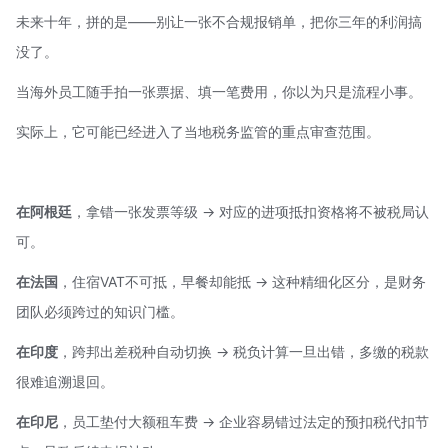
未来十年，拼的是——别让一张不合规报销单，把你三年的利润搞
没了。
当海外员工随手拍一张票据、填一笔费用，你以为只是流程小事。
实际上，它可能已经进入了当地税务监管的重点审查范围。
在阿根廷
，拿错一张发票等级 → 对应的进项抵扣资格将不被税局认
可。
在法国
，住宿
VAT
不可抵，早餐却能抵 → 这种精细化区分，是财务
团队必须跨过的知识门槛。
在印度
，跨邦出差税种自动切换 → 税负计算一旦出错，多缴的税款
很难追溯退回。
在印尼
，员工垫付大额租车费 → 企业容易错过法定的预扣税代扣节