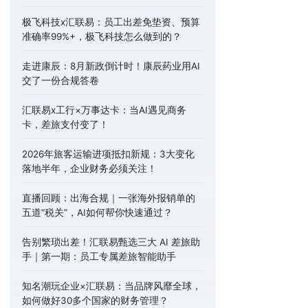
极飞科技x汇联易：员工出差免垫资、预算
准确率99%+，极飞科技怎么做到的？
走进康辰：8月新政倒计时！康辰药业用AI
交了一份合规答卷
汇联易x工行×万事达卡：当AI遇见商务
卡，差旅支付变了！
2026年旅客运输进项抵扣新规：3大变化
落地半年，企业财务必须关注！
直播回顾：出海合规｜一张海外报销单的
五道“税关”，AI如何帮你快速通过？
告别繁琐出差！汇联易甄选三大 AI 差旅助
手｜第一期：员工专属差旅智能助手
知名潮玩企业×汇联易：当品牌风靡全球，
如何做好30多个国家的财务管理？