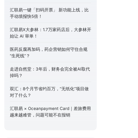
汇联易一键「扫码开票」 新功能上线，比
手动填报快5倍！
汇联易X大参林：1.7万家药店后，大参林开
始让 AI 审单！
医药反腐再加码，药企营销如何守住合规
“生死线”？
走进自然堂：3年后，财务会完全被AI取代
掉吗？
双汇：8个月节省约百万，“无纸化”项目做
对了什么？
汇联易 × Oceanpayment Card｜差旅费用
越来越难管，问题可能不在报销