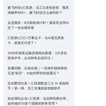
极飞科技x汇联易：员工出差免垫资、预算
准确率99%+，极飞科技怎么做到的？
走进康辰：8月新政倒计时！康辰药业用AI
交了一份合规答卷
汇联易x工行×万事达卡：当AI遇见商务
卡，差旅支付变了！
2026年旅客运输进项抵扣新规：3大变化
落地半年，企业财务必须关注！
直播回顾：出海合规｜一张海外报销单的
五道“税关”，AI如何帮你快速通过？
告别繁琐出差！汇联易甄选三大 AI 差旅助
手｜第一期：员工专属差旅智能助手
知名潮玩企业×汇联易：当品牌风靡全球，
如何做好30多个国家的财务管理？