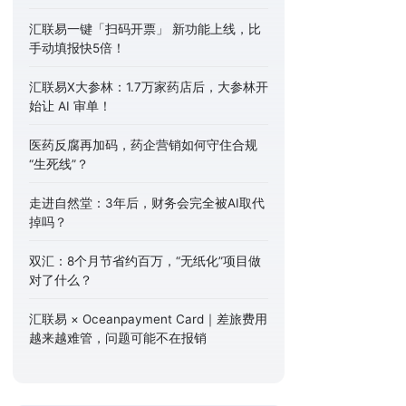
汇联易一键「扫码开票」 新功能上线，比
手动填报快5倍！
汇联易X大参林：1.7万家药店后，大参林开
始让 AI 审单！
医药反腐再加码，药企营销如何守住合规
“生死线”？
走进自然堂：3年后，财务会完全被AI取代
掉吗？
双汇：8个月节省约百万，“无纸化”项目做
对了什么？
汇联易 × Oceanpayment Card｜差旅费用
越来越难管，问题可能不在报销