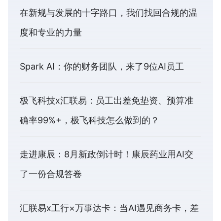
在新规与发展的十字路口，我们找回合规的温
度和专业的力量
Spark AI：你的财务团队，来了9位AI员工
极飞科技x汇联易：员工出差免垫资、预算准
确率99%+，极飞科技怎么做到的？
走进康辰：8月新政倒计时！康辰药业用AI交
了一份合规答卷
汇联易x工行×万事达卡：当AI遇见商务卡，差