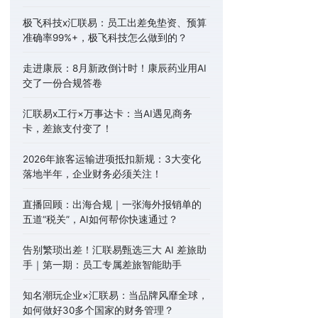
极飞科技x汇联易：员工出差免垫资、预算
准确率99%+，极飞科技怎么做到的？
走进康辰：8月新政倒计时！康辰药业用AI
交了一份合规答卷
汇联易x工行×万事达卡：当AI遇见商务
卡，差旅支付变了！
2026年旅客运输进项抵扣新规：3大变化
落地半年，企业财务必须关注！
直播回顾：出海合规｜一张海外报销单的
五道“税关”，AI如何帮你快速通过？
告别繁琐出差！汇联易甄选三大 AI 差旅助
手｜第一期：员工专属差旅智能助手
知名潮玩企业×汇联易：当品牌风靡全球，
如何做好30多个国家的财务管理？