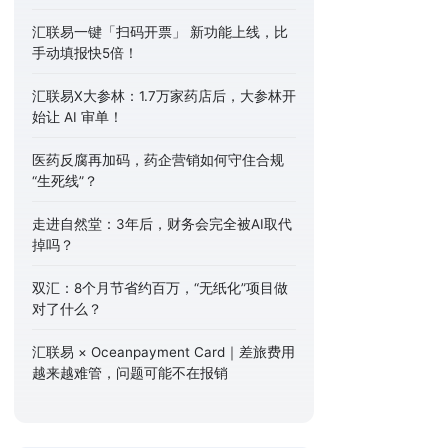
汇联易一键「扫码开票」 新功能上线，比
手动填报快5倍！
汇联易X大参林：1.7万家药店后，大参林开
始让 AI 审单！
医药反腐再加码，药企营销如何守住合规
“生死线”？
走进自然堂：3年后，财务会完全被AI取代
掉吗？
双汇：8个月节省约百万，“无纸化”项目做
对了什么？
汇联易 × Oceanpayment Card｜差旅费用
越来越难管，问题可能不在报销