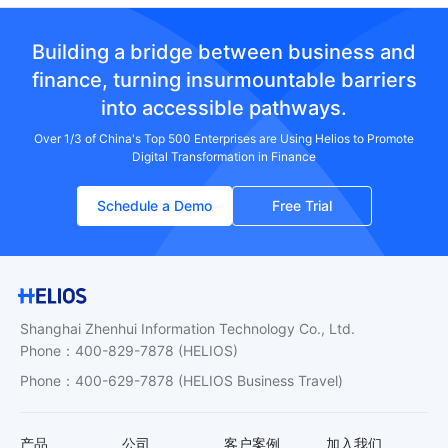
Building a bridge between business and
finance, turning insurmountable barriers
into accessible pathways.
Over 1/3 of China's Top 500 Enterprises are Using Helios to Promote
Digital Transformation in Finance
Schedule a Demo
Free Trial
Shanghai Zhenhui Information Technology Co., Ltd.
Phone
：
400-829-7878
(HELIOS)
Phone
：
400-629-7878
(HELIOS Business Travel)
产品
公司
客户案例
加入我们