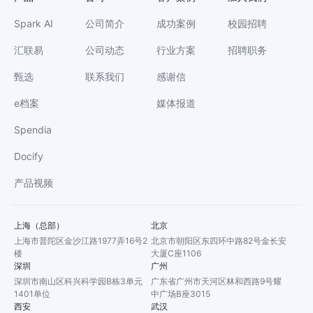
Spark AI
公司简介
成功案例
校园招聘
汇联易
公司动态
行业方案
招聘职务
甄选
联系我们
感谢信
e档案
媒体报道
Spendia
Docify
产品视频
上海（总部）
北京
上海市普陀区金沙江路1977弄16号2
北京市朝阳区东四环中路82号金长安
楼
大厦C座1106
深圳
广州
深圳市南山区科兴科学园B栋3单元
广东省广州市天河区林和西路9号耀
1401单位
中广场B座3015
西安
武汉