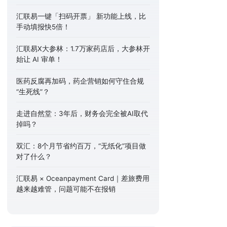
汇联易一键「扫码开票」 新功能上线，比
手动填报快5倍！
汇联易X大参林：1.7万家药店后，大参林开
始让 AI 审单！
医药反腐再加码，药企营销如何守住合规
“生死线”？
走进自然堂：3年后，财务会完全被AI取代
掉吗？
双汇：8个月节省约百万，“无纸化”项目做
对了什么？
汇联易 × Oceanpayment Card｜差旅费用
越来越难管，问题可能不在报销