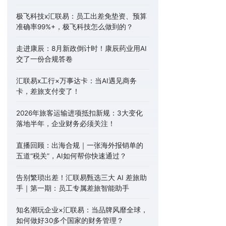
极飞科技x汇联易：员工出差免垫资、预算
准确率99%+，极飞科技怎么做到的？
走进康辰：8月新政倒计时！康辰药业用AI
交了一份合规答卷
汇联易x工行×万事达卡：当AI遇见商务
卡，差旅支付变了！
2026年旅客运输进项抵扣新规：3大变化
落地半年，企业财务必须关注！
直播回顾：出海合规｜一张海外报销单的
五道“税关”，AI如何帮你快速通过？
告别繁琐出差！汇联易甄选三大 AI 差旅助
手｜第一期：员工专属差旅智能助手
知名潮玩企业×汇联易：当品牌风靡全球，
如何做好30多个国家的财务管理？