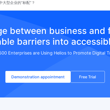
中大型企业的“标配”？
dge between business and f
ble barriers into accessib
500 Enterprises are Using Helios to Promote Digital 
Demonstration appointment
Free Trial