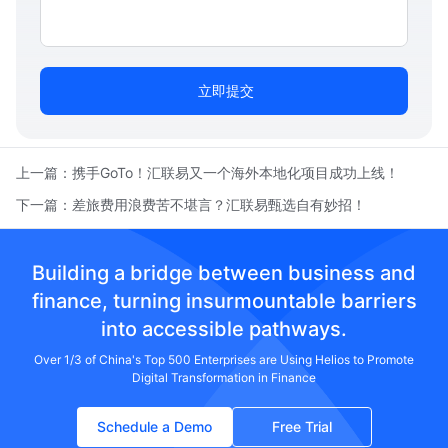
立即提交
上一篇：
携手GoTo！汇联易又一个海外本地化项目成功上线！
下一篇：
差旅费用浪费苦不堪言？汇联易甄选自有妙招！
Building a bridge between business and
finance, turning insurmountable barriers
into accessible pathways.
Over 1/3 of China's Top 500 Enterprises are Using Helios to Promote
Digital Transformation in Finance
Schedule a Demo
Free Trial