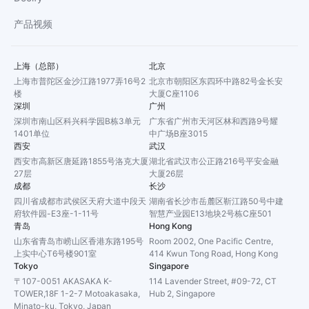
产品视频
上海（总部）
北京
上海市普陀区金沙江路1977弄16号2
北京市朝阳区东四环中路82号金长安
楼
大厦C座1106
深圳
广州
深圳市南山区科兴科学园B栋3单元
广东省广州市天河区林和西路9号耀
1401单位
中广场B座3015
西安
武汉
西安市高新区唐延路1855号洛克大厦
湖北省武汉市公正路216号平安金融
27层
大厦26层
成都
长沙
四川省成都市武侯区天府大道中段天
湖南省长沙市岳麓区靳江路50号中建
府软件园-E3座-1-11号
智慧产业园E13地块2号栋C座501
青岛
Hong Kong
山东省青岛市崂山区香港东路195号
Room 2002, One Pacific Centre,
上实中心T6号楼901室
414 Kwun Tong Road, Hong Kong
Tokyo
Singapore
〒107-0051 AKASAKA K-
114 Lavender Street, #09-72, CT
TOWER,18F 1-2-7 Motoakasaka,
Hub 2, Singapore
Minato-ku, Tokyo, Japan