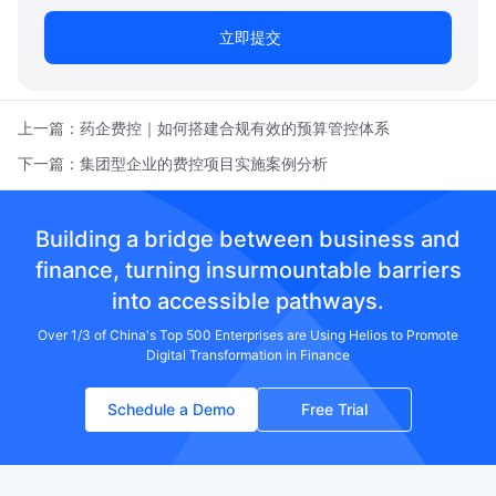
立即提交
上一篇：
药企费控｜如何搭建合规有效的预算管控体系
下一篇：
集团型企业的费控项目实施案例分析
Building a bridge between business and
finance, turning insurmountable barriers
into accessible pathways.
Over 1/3 of China's Top 500 Enterprises are Using Helios to Promote
Digital Transformation in Finance
Schedule a Demo
Free Trial