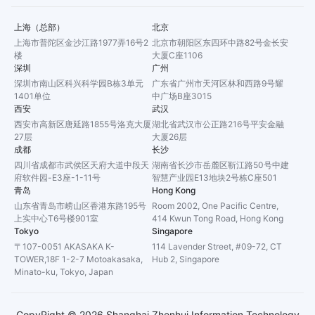
上海（总部）
北京
上海市普陀区金沙江路1977弄16号2
北京市朝阳区东四环中路82号金长安
楼
大厦C座1106
深圳
广州
深圳市南山区科兴科学园B栋3单元
广东省广州市天河区林和西路9号耀
1401单位
中广场B座3015
西安
武汉
西安市高新区唐延路1855号洛克大厦
湖北省武汉市公正路216号平安金融
27层
大厦26层
成都
长沙
四川省成都市武侯区天府大道中段天
湖南省长沙市岳麓区靳江路50号中建
府软件园-E3座-1-11号
智慧产业园E13地块2号栋C座501
青岛
Hong Kong
山东省青岛市崂山区香港东路195号
Room 2002, One Pacific Centre,
上实中心T6号楼901室
414 Kwun Tong Road, Hong Kong
Tokyo
Singapore
〒107-0051 AKASAKA K-
114 Lavender Street, #09-72, CT
TOWER,18F 1-2-7 Motoakasaka,
Hub 2, Singapore
Minato-ku, Tokyo, Japan
CopyRight ©
2026
Shanghai Zhenhui Information Technology