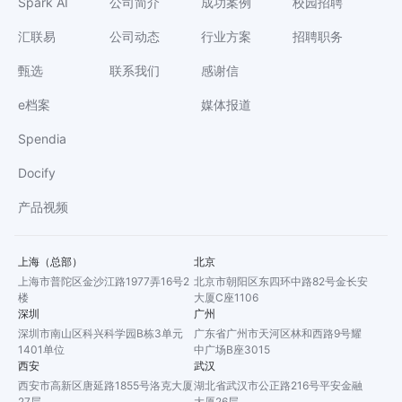
Spark AI
公司简介
成功案例
校园招聘
汇联易
公司动态
行业方案
招聘职务
甄选
联系我们
感谢信
e档案
媒体报道
Spendia
Docify
产品视频
上海（总部）
北京
上海市普陀区金沙江路1977弄16号2
北京市朝阳区东四环中路82号金长安
楼
大厦C座1106
深圳
广州
深圳市南山区科兴科学园B栋3单元
广东省广州市天河区林和西路9号耀
1401单位
中广场B座3015
西安
武汉
西安市高新区唐延路1855号洛克大厦
湖北省武汉市公正路216号平安金融
27层
大厦26层