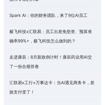
Spark AI：你的财务团队，来了9位AI员工
极飞科技x汇联易：员工出差免垫资、预算准
确率99%+，极飞科技怎么做到的？
走进康辰：8月新政倒计时！康辰药业用AI交
了一份合规答卷
汇联易x工行×万事达卡：当AI遇见商务卡，差
旅支付变了！