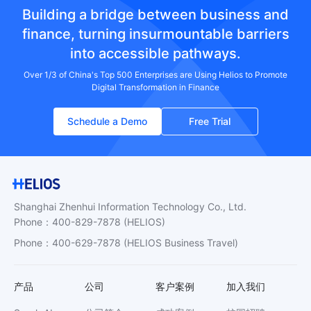
Building a bridge between business and
finance, turning insurmountable barriers
into accessible pathways.
Over 1/3 of China's Top 500 Enterprises are Using Helios to Promote
Digital Transformation in Finance
Schedule a Demo
Free Trial
Shanghai Zhenhui Information Technology Co., Ltd.
Phone
：
400-829-7878
(HELIOS)
Phone
：
400-629-7878
(HELIOS Business Travel)
产品
公司
客户案例
加入我们