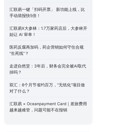
汇联易一键「扫码开票」 新功能上线，比
手动填报快5倍！
汇联易X大参林：1.7万家药店后，大参林开
始让 AI 审单！
医药反腐再加码，药企营销如何守住合规
“生死线”？
走进自然堂：3年后，财务会完全被AI取代
掉吗？
双汇：8个月节省约百万，“无纸化”项目做
对了什么？
汇联易 × Oceanpayment Card｜差旅费用
越来越难管，问题可能不在报销