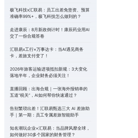
极飞科技x汇联易：员工出差免垫资、预算
准确率99%+，极飞科技怎么做到的？
走进康辰：8月新政倒计时！康辰药业用AI
交了一份合规答卷
汇联易x工行×万事达卡：当AI遇见商务
卡，差旅支付变了！
2026年旅客运输进项抵扣新规：3大变化
落地半年，企业财务必须关注！
直播回顾：出海合规｜一张海外报销单的
五道“税关”，AI如何帮你快速通过？
告别繁琐出差！汇联易甄选三大 AI 差旅助
手｜第一期：员工专属差旅智能助手
知名潮玩企业×汇联易：当品牌风靡全球，
如何做好30多个国家的财务管理？