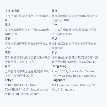
上海（总部）
北京
上海市普陀区金沙江路1977弄16号2
北京市朝阳区东四环中路82号金长安
楼
大厦C座1106
深圳
广州
深圳市南山区科兴科学园B栋3单元
广东省广州市天河区林和西路9号耀
1401单位
中广场B座3015
西安
武汉
西安市高新区唐延路1855号洛克大厦
湖北省武汉市公正路216号平安金融
27层
大厦26层
成都
长沙
四川省成都市武侯区天府大道中段天
湖南省长沙市岳麓区靳江路50号中建
府软件园-E3座-1-11号
智慧产业园E13地块2号栋C座501
青岛
Hong Kong
山东省青岛市崂山区香港东路195号
Room 2002, One Pacific Centre,
上实中心T6号楼901室
414 Kwun Tong Road, Hong Kong
Tokyo
Singapore
〒107-0051 AKASAKA K-
114 Lavender Street, #09-72, CT
TOWER,18F 1-2-7 Motoakasaka,
Hub 2, Singapore
Minato-ku, Tokyo, Japan