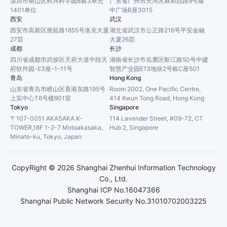
深圳市南山区科兴科学园B栋3单元
广东省广州市天河区林和西路9号耀
1401单位
中广场B座3015
西安
武汉
西安市高新区唐延路1855号洛克大厦
湖北省武汉市公正路216号平安金融
27层
大厦26层
成都
长沙
四川省成都市武侯区天府大道中段天
湖南省长沙市岳麓区靳江路50号中建
府软件园-E3座-1-11号
智慧产业园E13地块2号栋C座501
青岛
Hong Kong
山东省青岛市崂山区香港东路195号
Room 2002, One Pacific Centre,
上实中心T6号楼901室
414 Kwun Tong Road, Hong Kong
Tokyo
Singapore
〒107-0051 AKASAKA K-
114 Lavender Street, #09-72, CT
TOWER,18F 1-2-7 Motoakasaka,
Hub 2, Singapore
Minato-ku, Tokyo, Japan
CopyRight ©
2026
Shanghai Zhenhui Information Technology
Co., Ltd.
Shanghai ICP No.16047366
Shanghai Public Network Security No.31010702003225