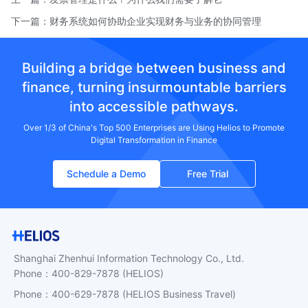
下一篇：
财务系统如何协助企业实现财务与业务的协同管理
Building a bridge between business and
finance, turning insurmountable barriers
into accessible pathways.
Over 1/3 of China's Top 500 Enterprises are Using Helios to Promote
Digital Transformation in Finance
Schedule a Demo
Free Trial
Shanghai Zhenhui Information Technology Co., Ltd.
Phone
：
400-829-7878
(HELIOS)
Phone
：
400-629-7878
(HELIOS Business Travel)