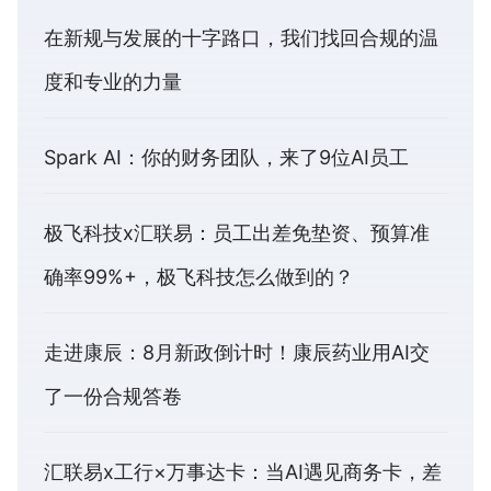
在新规与发展的十字路口，我们找回合规的温
度和专业的力量
Spark AI：你的财务团队，来了9位AI员工
极飞科技x汇联易：员工出差免垫资、预算准
确率99%+，极飞科技怎么做到的？
走进康辰：8月新政倒计时！康辰药业用AI交
了一份合规答卷
汇联易x工行×万事达卡：当AI遇见商务卡，差