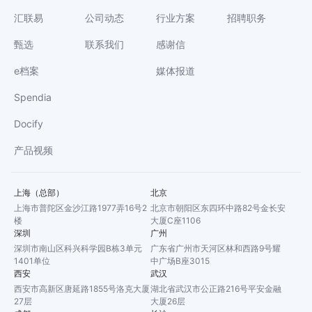
汇联易
公司动态
行业方案
招聘职务
甄选
联系我们
感谢信
e档案
媒体报道
Spendia
Docify
产品视频
上海（总部）
北京
上海市普陀区金沙江路1977弄16号2
北京市朝阳区东四环中路82号金长安
楼
大厦C座1106
深圳
广州
深圳市南山区科兴科学园B栋3单元
广东省广州市天河区林和西路9号耀
1401单位
中广场B座3015
西安
武汉
西安市高新区唐延路1855号洛克大厦
湖北省武汉市公正路216号平安金融
27层
大厦26层