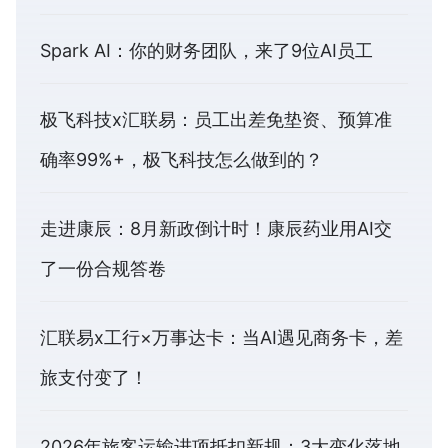
Spark AI：你的财务团队，来了9位AI员工
极飞科技x汇联易：员工出差免垫资、预算准
确率99%+，极飞科技怎么做到的？
走进康辰：8月新政倒计时！康辰药业用AI交
了一份合规答卷
汇联易x工行×万事达卡：当AI遇见商务卡，差
旅支付变了！
2026年旅客运输进项抵扣新规：3大变化落地