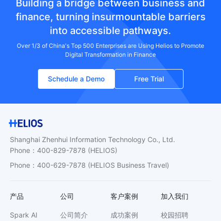
Building a bridge between business and
finance, turning insurmountable barriers
into accessible pathways.
Over 1/3 of China's Top 500 Enterprises are Using Helios to Promote
Digital Transformation in Finance
Schedule a Demo
Free Trial
Shanghai Zhenhui Information Technology Co., Ltd.
Phone
：
400-829-7878
(HELIOS)
Phone
：
400-629-7878
(HELIOS Business Travel)
产品
公司
客户案例
加入我们
Spark AI
公司简介
成功案例
校园招聘