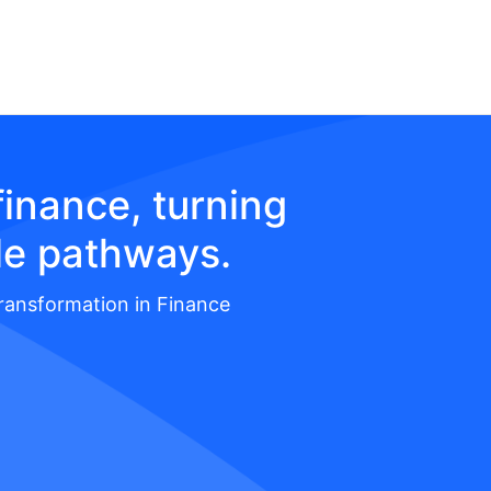
inance, turning
le pathways.
Transformation in Finance