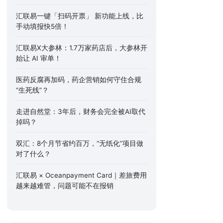
汇联易一键「扫码开票」 新功能上线，比
手动填报快5倍！
汇联易X大参林：1.7万家药店后，大参林开
始让 AI 审单！
医药反腐再加码，药企营销如何守住合规
“生死线”？
走进自然堂：3年后，财务会完全被AI取代
掉吗？
双汇：8个月节省约百万，“无纸化”项目做
对了什么？
汇联易 × Oceanpayment Card｜差旅费用
越来越难管，问题可能不在报销