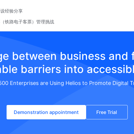
建设经验分享
票（铁路电子客票）管理挑战
dge between business and f
ble barriers into accessib
500 Enterprises are Using Helios to Promote Digital 
Demonstration appointment
Free Trial