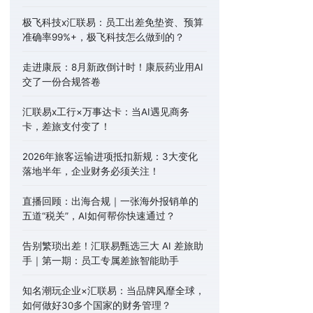
极飞科技x汇联易：员工出差免垫资、预算
准确率99%+，极飞科技怎么做到的？
走进康辰：8月新政倒计时！康辰药业用AI
交了一份合规答卷
汇联易x工行×万事达卡：当AI遇见商务
卡，差旅支付变了！
2026年旅客运输进项抵扣新规：3大变化
落地半年，企业财务必须关注！
直播回顾：出海合规｜一张海外报销单的
五道“税关”，AI如何帮你快速通过？
告别繁琐出差！汇联易甄选三大 AI 差旅助
手｜第一期：员工专属差旅智能助手
知名潮玩企业×汇联易：当品牌风靡全球，
如何做好30多个国家的财务管理？