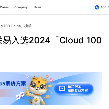
Cases
Company
News
400-
100 China」榜单
选2024「Cloud 100