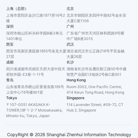
上海（总部）
北京
上海市普陀区金沙江路1977弄16号2
北京市朝阳区东四环中路82号金长安
楼
大厦C座1106
深圳
广州
深圳市南山区科兴科学园B栋3单元
广东省广州市天河区林和西路9号耀
1401单位
中广场B座3015
西安
武汉
西安市高新区唐延路1855号洛克大厦
湖北省武汉市公正路216号平安金融
27层
大厦26层
成都
长沙
四川省成都市武侯区天府大道中段天
湖南省长沙市岳麓区靳江路50号中建
府软件园-E3座-1-11号
智慧产业园E13地块2号栋C座501
青岛
Hong Kong
山东省青岛市崂山区香港东路195号
Room 2002, One Pacific Centre,
上实中心T6号楼901室
414 Kwun Tong Road, Hong Kong
Tokyo
Singapore
〒107-0051 AKASAKA K-
114 Lavender Street, #09-72, CT
TOWER,18F 1-2-7 Motoakasaka,
Hub 2, Singapore
Minato-ku, Tokyo, Japan
CopyRight ©
2026
Shanghai Zhenhui Information Technology