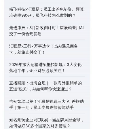
极飞科技x汇联易：员工出差免垫资、预算
准确率99%+，极飞科技怎么做到的？
走进康辰：8月新政倒计时！康辰药业用AI
交了一份合规答卷
汇联易x工行×万事达卡：当AI遇见商务
卡，差旅支付变了！
2026年旅客运输进项抵扣新规：3大变化
落地半年，企业财务必须关注！
直播回顾：出海合规｜一张海外报销单的
五道“税关”，AI如何帮你快速通过？
告别繁琐出差！汇联易甄选三大 AI 差旅助
手｜第一期：员工专属差旅智能助手
知名潮玩企业×汇联易：当品牌风靡全球，
如何做好30多个国家的财务管理？