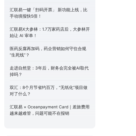
汇联易一键「扫码开票」 新功能上线，比
手动填报快5倍！
汇联易X大参林：1.7万家药店后，大参林开
始让 AI 审单！
医药反腐再加码，药企营销如何守住合规
“生死线”？
走进自然堂：3年后，财务会完全被AI取代
掉吗？
双汇：8个月节省约百万，“无纸化”项目做
对了什么？
汇联易 × Oceanpayment Card｜差旅费用
越来越难管，问题可能不在报销