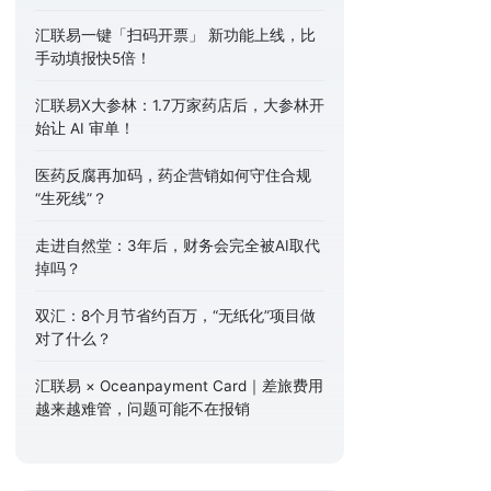
汇联易一键「扫码开票」 新功能上线，比
手动填报快5倍！
汇联易X大参林：1.7万家药店后，大参林开
始让 AI 审单！
医药反腐再加码，药企营销如何守住合规
“生死线”？
走进自然堂：3年后，财务会完全被AI取代
掉吗？
双汇：8个月节省约百万，“无纸化”项目做
对了什么？
汇联易 × Oceanpayment Card｜差旅费用
越来越难管，问题可能不在报销