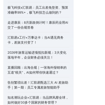
极飞科技x汇联易：员工出差免垫资、预算
准确率99%+，极飞科技怎么做到的？
走进康辰：8月新政倒计时！康辰药业用AI
交了一份合规答卷
汇联易x工行×万事达卡：当AI遇见商务
卡，差旅支付变了！
2026年旅客运输进项抵扣新规：3大变化
落地半年，企业财务必须关注！
直播回顾：出海合规｜一张海外报销单的
五道“税关”，AI如何帮你快速通过？
告别繁琐出差！汇联易甄选三大 AI 差旅助
手｜第一期：员工专属差旅智能助手
知名潮玩企业×汇联易：当品牌风靡全球，
如何做好30多个国家的财务管理？