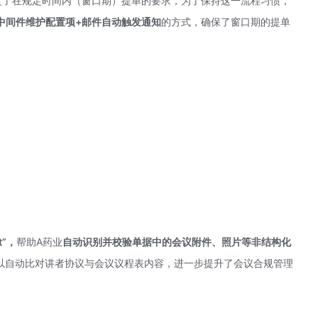
定了在规定时间内（窗口期）提单的要求，为了保持这一流程习惯，
中间件维护配置项+邮件自动触发通知
的方式，确保了窗口期的提单
ot”，
帮助A药业
自动识别并校验单据中的会议附件、照片等非结构化
可以自动比对讲者协议与会议议程表内容，进一步提升了会议合规管理