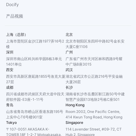
Docify
产品视频
上海（总部）
北京
上海市普陀区金沙江路1977弄16号2
北京市朝阳区东四环中路82号金长安
楼
大厦C座1106
深圳
广州
深圳市南山区科兴科学园B栋3单元
广东省广州市天河区林和西路9号耀
1401单位
中广场B座3015
西安
武汉
西安市高新区唐延路1855号洛克大厦
湖北省武汉市公正路216号平安金融
27层
大厦26层
成都
长沙
四川省成都市武侯区天府大道中段天
湖南省长沙市岳麓区靳江路50号中建
府软件园-E3座-1-11号
智慧产业园E13地块2号栋C座501
青岛
Hong Kong
山东省青岛市崂山区香港东路195号
Room 2002, One Pacific Centre,
上实中心T6号楼901室
414 Kwun Tong Road, Hong Kong
Tokyo
Singapore
〒107-0051 AKASAKA K-
114 Lavender Street, #09-72, CT
TOWER,18F 1-2-7 Motoakasaka,
Hub 2, Singapore