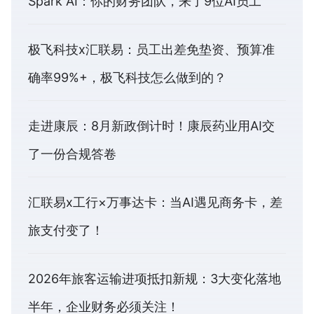
Spark AI：你的财务团队，来了9位AI员工
极飞科技x汇联易：员工出差免垫资、预算准
确率99%+，极飞科技怎么做到的？
走进康辰：8月新政倒计时！康辰药业用AI交
了一份合规答卷
汇联易x工行×万事达卡：当AI遇见商务卡，差
旅支付变了！
2026年旅客运输进项抵扣新规：3大变化落地
半年，企业财务必须关注！