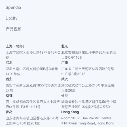
Spendia
Docify
产品视频
上海（总部）
北京
上海市普陀区金沙江路1977弄16号2
北京市朝阳区东四环中路82号金长安
楼
大厦C座1106
深圳
广州
深圳市南山区科兴科学园B栋3单元
广东省广州市天河区林和西路9号耀
1401单位
中广场B座3015
西安
武汉
西安市高新区唐延路1855号洛克大厦
湖北省武汉市公正路216号平安金融
27层
大厦26层
成都
长沙
四川省成都市武侯区天府大道中段天
湖南省长沙市岳麓区靳江路50号中建
府软件园-E3座-1-11号
智慧产业园E13地块2号栋C座501
青岛
Hong Kong
山东省青岛市崂山区香港东路195号
Room 2002, One Pacific Centre,
上实中心T6号楼901室
414 Kwun Tong Road, Hong Kong