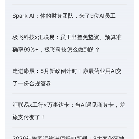
Spark AI：你的财务团队，来了9位AI员工
极飞科技x汇联易：员工出差免垫资、预算准
确率99%+，极飞科技怎么做到的？
走进康辰：8月新政倒计时！康辰药业用AI交
了一份合规答卷
汇联易x工行×万事达卡：当AI遇见商务卡，差
旅支付变了！
2026年旅客运输进项抵扣新规：3大变化落地