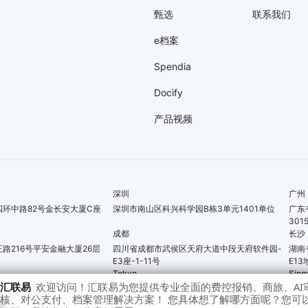
甄选
联系我们
e档案
Spendia
Docify
产品视频
深圳
广州
环中路82号金长安大厦C座
深圳市南山区科兴科学园B栋3单元1401单位
广东
301
成都
长沙
路216号平安金融大厦26层
四川省成都市武侯区天府大道中段天府软件园-
湖南
E3座-1-11号
E13
Tokyo
Sing
Pacific Centre, 414 Kwun
〒107-0051 AKASAKA K-TOWER,18F 1-2-7
114 
g Kong
Motoakasaka, Minato-ku, Tokyo, Japan
Sing