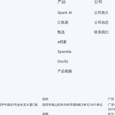
产品
公司
Spark AI
公司简介
汇联易
公司动态
甄选
联系我们
e档案
Spendia
Docify
产品视频
深圳
广州
环中路82号金长安大厦C座
深圳市南山区科兴科学园B栋3单元1401单位
广东
301
成都
长沙