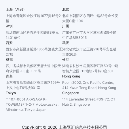
上海（总部）
北京
上海市普陀区金沙江路1977弄16号2
北京市朝阳区东四环中路82号金长安
楼
大厦C座1106
深圳
广州
深圳市南山区科兴科学园B栋3单元
广东省广州市天河区林和西路9号耀
1401单位
中广场B座3015
西安
武汉
西安市高新区唐延路1855号洛克大厦
湖北省武汉市公正路216号平安金融
27层
大厦26层
成都
长沙
四川省成都市武侯区天府大道中段天
湖南省长沙市岳麓区靳江路50号中建
府软件园-E3座-1-11号
智慧产业园E13地块2号栋C座501
青岛
Hong Kong
山东省青岛市崂山区香港东路195号
Room 2002, One Pacific Centre,
上实中心T6号楼901室
414 Kwun Tong Road, Hong Kong
Tokyo
Singapore
〒107-0051 AKASAKA K-
114 Lavender Street, #09-72, CT
TOWER,18F 1-2-7 Motoakasaka,
Hub 2, Singapore
Minato-ku, Tokyo, Japan
CopyRight ©
2026
上海甄汇信息科技有限公司