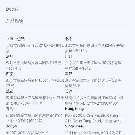
Docify
产品视频
上海（总部）
北京
上海市普陀区金沙江路1977弄16号2
北京市朝阳区东四环中路82号金长安
楼
大厦C座1106
深圳
广州
深圳市南山区科兴科学园B栋3单元
广东省广州市天河区林和西路9号耀
1401单位
中广场B座3015
西安
武汉
西安市高新区唐延路1855号洛克大厦
湖北省武汉市公正路216号平安金融
27层
大厦26层
成都
长沙
四川省成都市武侯区天府大道中段天
湖南省长沙市岳麓区靳江路50号中建
府软件园-E3座-1-11号
智慧产业园E13地块2号栋C座501
青岛
Hong Kong
山东省青岛市崂山区香港东路195号
Room 2002, One Pacific Centre,
上实中心T6号楼901室
414 Kwun Tong Road, Hong Kong
Tokyo
Singapore
〒107-0051 AKASAKA K-
114 Lavender Street, #09-72, CT