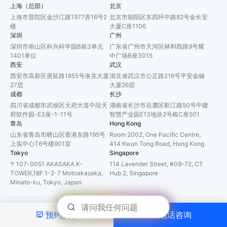
上海（总部）
北京
上海市普陀区金沙江路1977弄16号2
北京市朝阳区东四环中路82号金长安
楼
大厦C座1106
深圳
广州
深圳市南山区科兴科学园B栋3单元
广东省广州市天河区林和西路9号耀
1401单位
中广场B座3015
西安
武汉
西安市高新区唐延路1855号洛克大厦
湖北省武汉市公正路216号平安金融
27层
大厦26层
成都
长沙
四川省成都市武侯区天府大道中段天
湖南省长沙市岳麓区靳江路50号中建
府软件园-E3座-1-11号
智慧产业园E13地块2号栋C座501
青岛
Hong Kong
山东省青岛市崂山区香港东路195号
Room 2002, One Pacific Centre,
上实中心T6号楼901室
414 Kwun Tong Road, Hong Kong
Tokyo
Singapore
〒107-0051 AKASAKA K-
114 Lavender Street, #09-72, CT
TOWER,18F 1-2-7 Motoakasaka,
Hub 2, Singapore
Minato-ku, Tokyo, Japan
CopyRight ©
2026
上海甄汇信息科技有限公司
预约演示
电话咨询
沪ICP备16047366号
沪公网安备31010702003225号