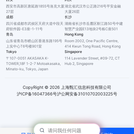
西安市高新区唐延路1855号洛克大厦
湖北省武汉市公正路216号平安金融
27层
大厦26层
成都
长沙
四川省成都市武侯区天府大道中段天
湖南省长沙市岳麓区靳江路50号中建
府软件园-E3座-1-11号
智慧产业园E13地块2号栋C座501
青岛
Hong Kong
山东省青岛市崂山区香港东路195号
Room 2002, One Pacific Centre,
上实中心T6号楼901室
414 Kwun Tong Road, Hong Kong
Tokyo
Singapore
〒107-0051 AKASAKA K-
114 Lavender Street, #09-72, CT
TOWER,18F 1-2-7 Motoakasaka,
Hub 2, Singapore
Minato-ku, Tokyo, Japan
CopyRight ©
2026
上海甄汇信息科技有限公司
沪ICP备16047366号
沪公网安备31010702003225号