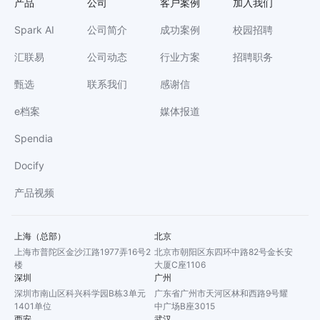
产品
公司
客户案例
加入我们
Spark AI
公司简介
成功案例
校园招聘
汇联易
公司动态
行业方案
招聘职务
甄选
联系我们
感谢信
e档案
媒体报道
Spendia
Docify
产品视频
上海（总部）
北京
上海市普陀区金沙江路1977弄16号2
北京市朝阳区东四环中路82号金长安
楼
大厦C座1106
深圳
广州
深圳市南山区科兴科学园B栋3单元
广东省广州市天河区林和西路9号耀
1401单位
中广场B座3015
西安
武汉