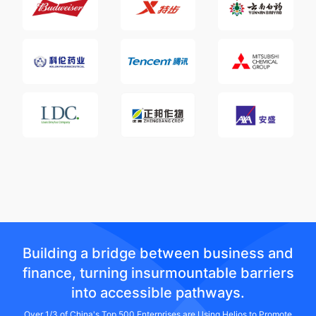
Building a bridge between business and
finance, turning insurmountable barriers
into accessible pathways.
Over 1/3 of China's Top 500 Enterprises are Using Helios to Promote