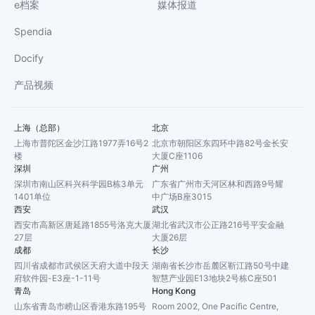
e档案
媒体报道
Spendia
Docify
产品视频
上海（总部）
北京
上海市普陀区金沙江路1977弄16号2
北京市朝阳区东四环中路82号金长安
楼
大厦C座1106
深圳
广州
深圳市南山区科兴科学园B栋3单元
广东省广州市天河区林和西路9号耀
1401单位
中广场B座3015
西安
武汉
西安市高新区唐延路1855号洛克大厦
湖北省武汉市公正路216号平安金融
27层
大厦26层
成都
长沙
四川省成都市武侯区天府大道中段天
湖南省长沙市岳麓区靳江路50号中建
府软件园-E3座-1-11号
智慧产业园E13地块2号栋C座501
青岛
Hong Kong
山东省青岛市崂山区香港东路195号
Room 2002, One Pacific Centre,