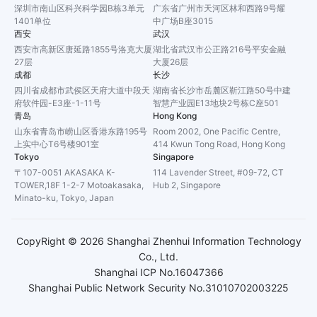
深圳市南山区科兴科学园B栋3单元
广东省广州市天河区林和西路9号耀
1401单位
中广场B座3015
西安
武汉
西安市高新区唐延路1855号洛克大厦
湖北省武汉市公正路216号平安金融
27层
大厦26层
成都
长沙
四川省成都市武侯区天府大道中段天
湖南省长沙市岳麓区靳江路50号中建
府软件园-E3座-1-11号
智慧产业园E13地块2号栋C座501
青岛
Hong Kong
山东省青岛市崂山区香港东路195号
Room 2002, One Pacific Centre,
上实中心T6号楼901室
414 Kwun Tong Road, Hong Kong
Tokyo
Singapore
〒107-0051 AKASAKA K-
114 Lavender Street, #09-72, CT
TOWER,18F 1-2-7 Motoakasaka,
Hub 2, Singapore
Minato-ku, Tokyo, Japan
CopyRight ©
2026
Shanghai Zhenhui Information Technology
Co., Ltd.
Shanghai ICP No.16047366
Shanghai Public Network Security No.31010702003225