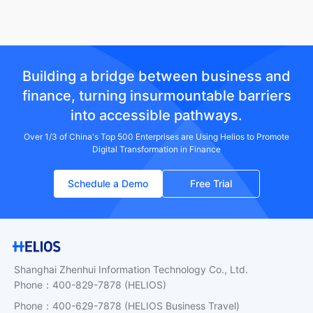
Building a bridge between business and
finance, turning insurmountable barriers
into accessible pathways.
Over 1/3 of China's Top 500 Enterprises are Using Helios to Promote
Digital Transformation in Finance
Schedule a Demo
Free Trial
Shanghai Zhenhui Information Technology Co., Ltd.
Phone
：
400-829-7878
(HELIOS)
Phone
：
400-629-7878
(HELIOS Business Travel)