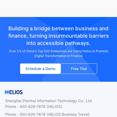
Building a bridge between business and
finance, turning insurmountable barriers
into accessible pathways.
Over 1/3 of China's Top 500 Enterprises are Using Helios to Promote
Digital Transformation in Finance
Schedule a Demo
Free Trial
Shanghai Zhenhui Information Technology Co., Ltd.
Phone
：
400-829-7878
(HELIOS)
Phone
：
400-629-7878
(HELIOS Business Travel)