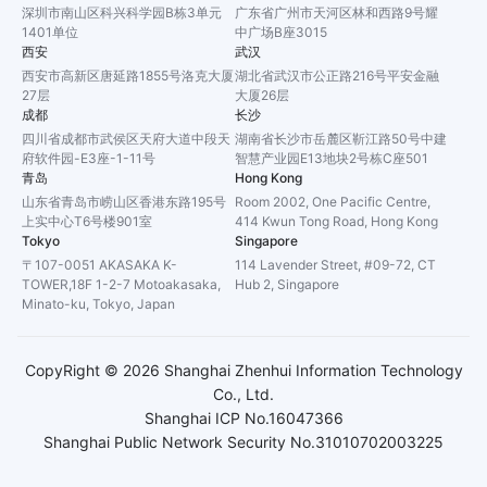
深圳市南山区科兴科学园B栋3单元
广东省广州市天河区林和西路9号耀
1401单位
中广场B座3015
西安
武汉
西安市高新区唐延路1855号洛克大厦
湖北省武汉市公正路216号平安金融
27层
大厦26层
成都
长沙
四川省成都市武侯区天府大道中段天
湖南省长沙市岳麓区靳江路50号中建
府软件园-E3座-1-11号
智慧产业园E13地块2号栋C座501
青岛
Hong Kong
山东省青岛市崂山区香港东路195号
Room 2002, One Pacific Centre,
上实中心T6号楼901室
414 Kwun Tong Road, Hong Kong
Tokyo
Singapore
〒107-0051 AKASAKA K-
114 Lavender Street, #09-72, CT
TOWER,18F 1-2-7 Motoakasaka,
Hub 2, Singapore
Minato-ku, Tokyo, Japan
CopyRight ©
2026
Shanghai Zhenhui Information Technology
Co., Ltd.
Shanghai ICP No.16047366
Shanghai Public Network Security No.31010702003225