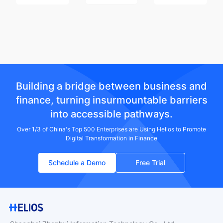
Building a bridge between business and
finance, turning insurmountable barriers
into accessible pathways.
Over 1/3 of China's Top 500 Enterprises are Using Helios to Promote
Digital Transformation in Finance
Schedule a Demo
Free Trial