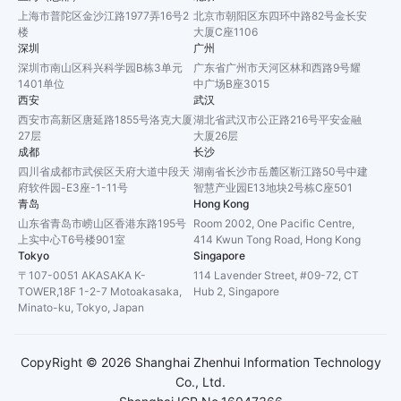
上海市普陀区金沙江路1977弄16号2
北京市朝阳区东四环中路82号金长安
楼
大厦C座1106
深圳
广州
深圳市南山区科兴科学园B栋3单元
广东省广州市天河区林和西路9号耀
1401单位
中广场B座3015
西安
武汉
西安市高新区唐延路1855号洛克大厦
湖北省武汉市公正路216号平安金融
27层
大厦26层
成都
长沙
四川省成都市武侯区天府大道中段天
湖南省长沙市岳麓区靳江路50号中建
府软件园-E3座-1-11号
智慧产业园E13地块2号栋C座501
青岛
Hong Kong
山东省青岛市崂山区香港东路195号
Room 2002, One Pacific Centre,
上实中心T6号楼901室
414 Kwun Tong Road, Hong Kong
Tokyo
Singapore
〒107-0051 AKASAKA K-
114 Lavender Street, #09-72, CT
TOWER,18F 1-2-7 Motoakasaka,
Hub 2, Singapore
Minato-ku, Tokyo, Japan
CopyRight ©
2026
Shanghai Zhenhui Information Technology
Co., Ltd.