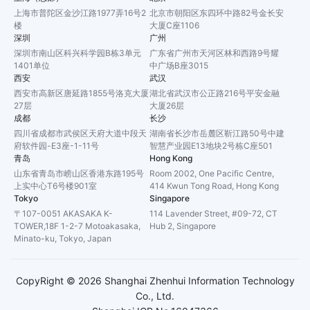
上海市普陀区金沙江路1977弄16号2
北京市朝阳区东四环中路82号金长安
楼
大厦C座1106
深圳
广州
深圳市南山区科兴科学园B栋3单元
广东省广州市天河区林和西路9号耀
1401单位
中广场B座3015
西安
武汉
西安市高新区唐延路1855号洛克大厦
湖北省武汉市公正路216号平安金融
27层
大厦26层
成都
长沙
四川省成都市武侯区天府大道中段天
湖南省长沙市岳麓区靳江路50号中建
府软件园-E3座-1-11号
智慧产业园E13地块2号栋C座501
青岛
Hong Kong
山东省青岛市崂山区香港东路195号
Room 2002, One Pacific Centre,
上实中心T6号楼901室
414 Kwun Tong Road, Hong Kong
Tokyo
Singapore
〒107-0051 AKASAKA K-
114 Lavender Street, #09-72, CT
TOWER,18F 1-2-7 Motoakasaka,
Hub 2, Singapore
Minato-ku, Tokyo, Japan
CopyRight ©
2026
Shanghai Zhenhui Information Technology
Co., Ltd.