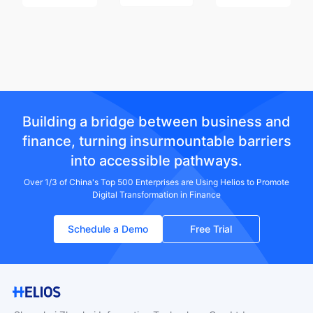
Building a bridge between business and
finance, turning insurmountable barriers
into accessible pathways.
Over 1/3 of China's Top 500 Enterprises are Using Helios to Promote
Digital Transformation in Finance
Schedule a Demo
Free Trial