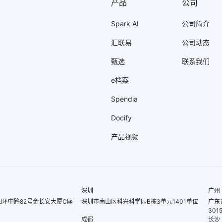
产品
公司
Spark AI
公司简介
汇联易
公司动态
甄选
联系我们
e档案
Spendia
Docify
产品视频
深圳
广州
环中路82号金长安大厦C座
深圳市南山区科兴科学园B栋3单元1401单位
广东
301
成都
长沙