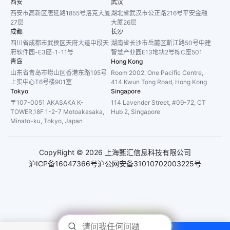
西安
武汉
西安市高新区唐延路1855号洛克大厦
湖北省武汉市公正路216号平安金融
27层
大厦26层
成都
长沙
四川省成都市武侯区天府大道中段天
湖南省长沙市岳麓区靳江路50号中建
府软件园-E3座-1-11号
智慧产业园E13地块2号栋C座501
青岛
Hong Kong
山东省青岛市崂山区香港东路195号
Room 2002, One Pacific Centre,
上实中心T6号楼901室
414 Kwun Tong Road, Hong Kong
Tokyo
Singapore
〒107-0051 AKASAKA K-
114 Lavender Street, #09-72, CT
TOWER,18F 1-2-7 Motoakasaka,
Hub 2, Singapore
Minato-ku, Tokyo, Japan
CopyRight ©
2026
上海甄汇信息科技有限公司
沪ICP备16047366号
沪公网安备31010702003225号